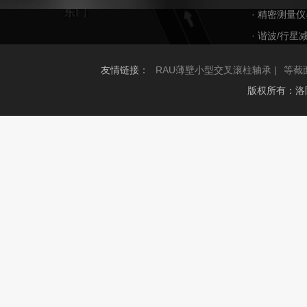
· 精密测量仪
· 谐波/行星
友情链接：
RAU薄壁小型交叉滚柱轴承 |
等截
版权所有：洛