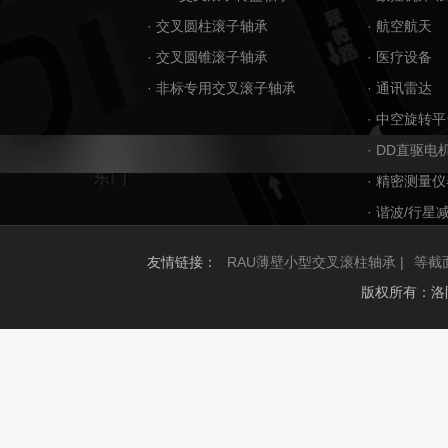
· 交叉圆柱滚子轴承
· 航空航天
· 交叉圆锥滚子轴承
· 医疗设备
· 非标专用交叉滚子轴承
· 通讯雷达
· 中空旋转平
· DD直驱电
· 精密测量仪
· 谐波/行星
友情链接：
RAU薄壁小型交叉滚柱轴承 |
等截
版权所有：洛