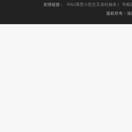
友情链接：
RAU薄壁小型交叉滚柱轴承 |
等截
版权所有：洛