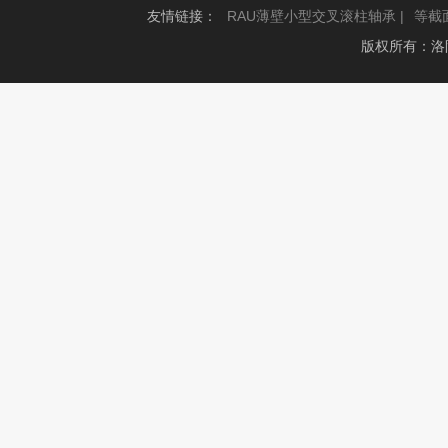
友情链接：
RAU薄壁小型交叉滚柱轴承 |
等截
版权所有：洛