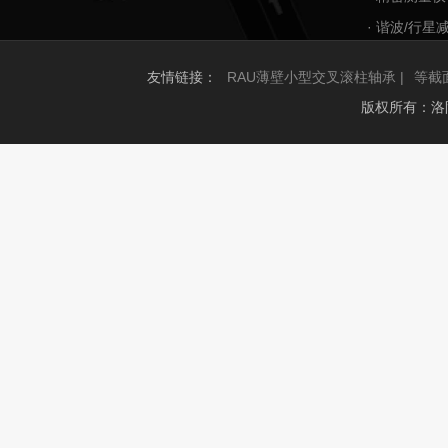
· 谐波/行星
友情链接：
RAU薄壁小型交叉滚柱轴承 |
等截
版权所有：洛