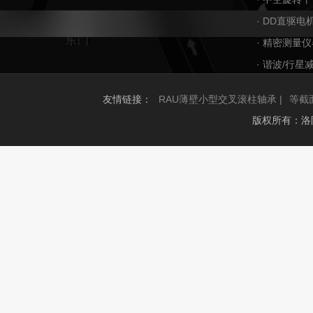
· DD直驱电
· 精密测量仪
· 谐波/行星
友情链接：
RAU薄壁小型交叉滚柱轴承 |
等截
版权所有：洛