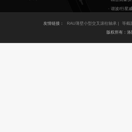
· 谐波/行星
友情链接：
RAU薄壁小型交叉滚柱轴承 |
等截
版权所有：洛