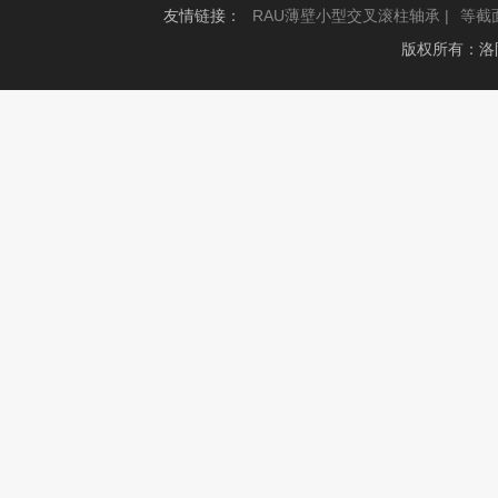
友情链接：
RAU薄壁小型交叉滚柱轴承 |
等截
版权所有：洛