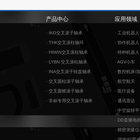
产品中心
应用领域
· IKO交叉滚子轴承
· 工业机器人
· THK交叉滚柱轴环
· 协作机器人
· HIWIN交叉滚柱轴承
· 特种机器人
· LYBN 交叉滚柱轴承
· AGV小车
· INA交叉滚子转盘轴承
· 数控机床/
· 交叉圆柱滚子轴承
· 航空航天
· 交叉圆锥滚子轴承
· 医疗设备
· 非标专用交叉滚子轴承
· 通讯雷达
· 中空旋转平
· DD直驱电
· 精密测量仪
· 谐波/行星