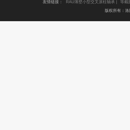
友情链接：
RAU薄壁小型交叉滚柱轴承 |
等截
版权所有：洛