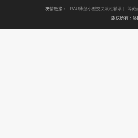
友情链接：
RAU薄壁小型交叉滚柱轴承 |
等截
版权所有：洛