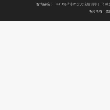
友情链接：
RAU薄壁小型交叉滚柱轴承 |
等截
版权所有：洛