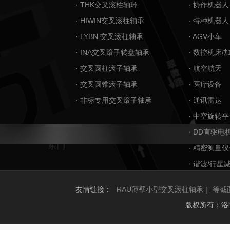
· THK交叉滚柱轴环
· 协作机器人
· HIWIN交叉滚柱轴承
· 特种机器人
· LYBN 交叉滚柱轴承
· AGV小车
· INA交叉滚子转盘轴承
· 数控机床/
· 交叉圆柱滚子轴承
· 航空航天
· 交叉圆锥滚子轴承
· 医疗设备
· 非标专用交叉滚子轴承
· 通讯雷达
· 中空旋转平
· DD直驱电
· 精密测量仪
· 谐波/行星
友情链接：
RAU薄壁小型交叉滚柱轴承 |
等截
版权所有：洛