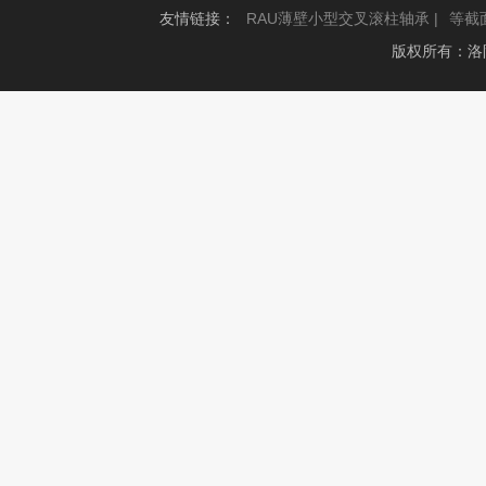
友情链接：
RAU薄壁小型交叉滚柱轴承 |
等截
版权所有：洛