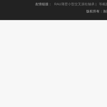
友情链接：
RAU薄壁小型交叉滚柱轴承 |
等截
版权所有：洛