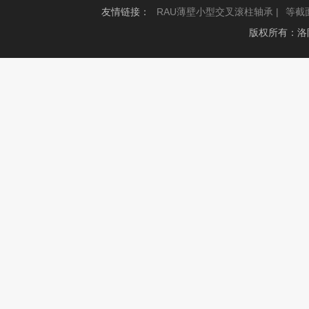
友情链接：
RAU薄壁小型交叉滚柱轴承 |
等截
版权所有：洛