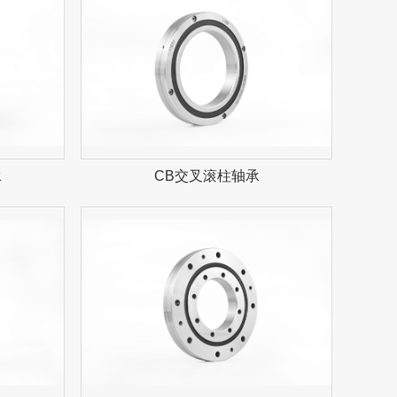
承
CB交叉滚柱轴承