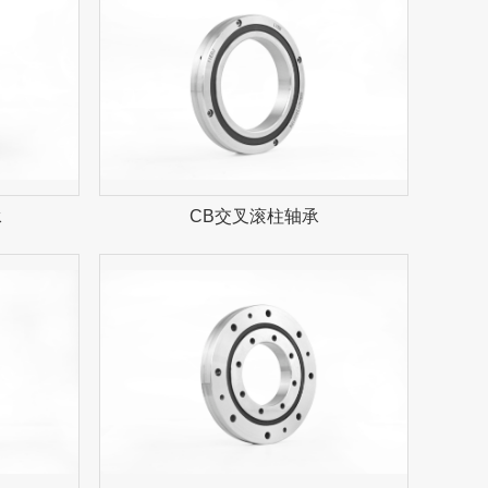
承
CB交叉滚柱轴承