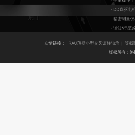
· 中空旋转平
· DD直驱电
· 精密测量仪
· 谐波/行星
友情链接：
RAU薄壁小型交叉滚柱轴承 |
等截
版权所有：洛